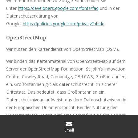
Weitere Informationen zu Google Fonts finden Sie
unter
https://developers.google.com/fonts/faq
und in der
Datenschutzerklärung von
Google:
https://policies.google.com/privacy?hl=de
.
OpenStreetMap
Wir nutzen den Kartendienst von OpenStreetMap (OSM).
Wir binden das Kartenmaterial von OpenStreetMap auf dem
Server der OpenStreetMap Foundation, St John’s Innovation
Centre, Cowley Road, Cambridge, CB4 0WS, Großbritannien,
ein. Großbritannien gilt als datenschutzrechtlich sicherer
Drittstaat. Das bedeutet, dass Großbritannien ein
Datenschutzniveau aufweist, das dem Datenschutzniveau in
der Europäischen Union entspricht. Bei der Nutzung der
OpenStreetMap-Karten wird eine Verbindung zu den Servern
der OpenStreetMap-Foundation hergestellt. Dabei können u. a.
Ihre IP-Adresse und weitere Informationen über Ihr Verhalten
Email